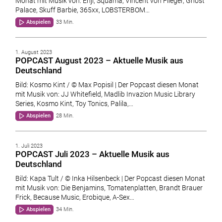
Monat mit Musik von: Enji, Squama, Vincent von Flieger, Ghost
Palace, Skuff Barbie, 365xx, LOBSTERBOM…
Abspielen
33 Min.
1. August 2023
POPCAST August 2023 – Aktuelle Musik aus
Deutschland
Bild: Kosmo Kint / © Max Popisil | Der Popcast diesen Monat
mit Musik von: JJ Whitefield, Madlib Invazion Music Library
Series, Kosmo Kint, Toy Tonics, Palila,…
Abspielen
28 Min.
1. Juli 2023
POPCAST Juli 2023 – Aktuelle Musik aus
Deutschland
Bild: Kapa Tult / © Inka Hilsenbeck | Der Popcast diesen Monat
mit Musik von: Die Benjamins, Tomatenplatten, Brandt Brauer
Frick, Because Music, Erobique, A-Sex…
Abspielen
34 Min.