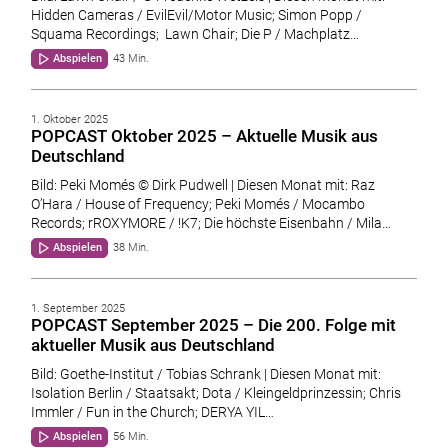
Hidden Cameras / EvilEvil/Motor Music; Simon Popp /
Squama Recordings; Lawn Chair; Die P / Machplatz…
Abspielen
43 Min.
1. Oktober 2025
POPCAST Oktober 2025 – Aktuelle Musik aus
Deutschland
Bild: Peki Momés © Dirk Pudwell | Diesen Monat mit: Raz
O’Hara / House of Frequency; Peki Momés / Mocambo
Records; rROXYMORE / !K7; Die höchste Eisenbahn / Mila…
Abspielen
38 Min.
1. September 2025
POPCAST September 2025 – Die 200. Folge mit
aktueller Musik aus Deutschland
Bild: Goethe-Institut / Tobias Schrank | Diesen Monat mit:
Isolation Berlin / Staatsakt; Dota / Kleingeldprinzessin; Chris
Immler / Fun in the Church; DERYA YIL…
Abspielen
56 Min.