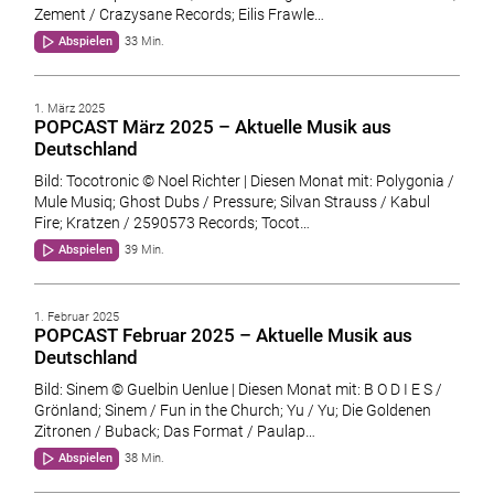
Zement / Crazysane Records; Eilis Frawle…
Abspielen
33 Min.
1. März 2025
POPCAST März 2025 – Aktuelle Musik aus
Deutschland
Bild: Tocotronic © Noel Richter | Diesen Monat mit: Polygonia /
Mule Musiq; Ghost Dubs / Pressure; Silvan Strauss / Kabul
Fire; Kratzen / 2590573 Records; Tocot…
Abspielen
39 Min.
1. Februar 2025
POPCAST Februar 2025 – Aktuelle Musik aus
Deutschland
Bild: Sinem © Guelbin Uenlue | Diesen Monat mit: B O D I E S /
Grönland; Sinem / Fun in the Church; Yu / Yu; Die Goldenen
Zitronen / Buback; Das Format / Paulap…
Abspielen
38 Min.